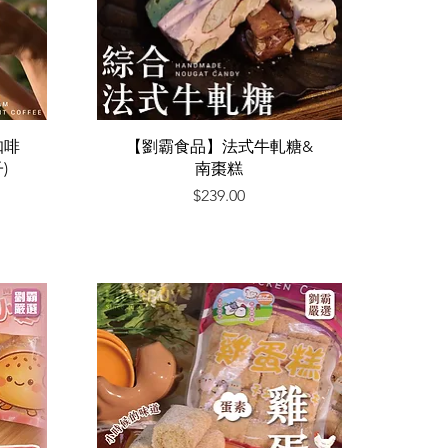
快速瀏覽
咖啡
【劉霸食品】法式牛軋糖&
)
南棗糕
價格
$239.00