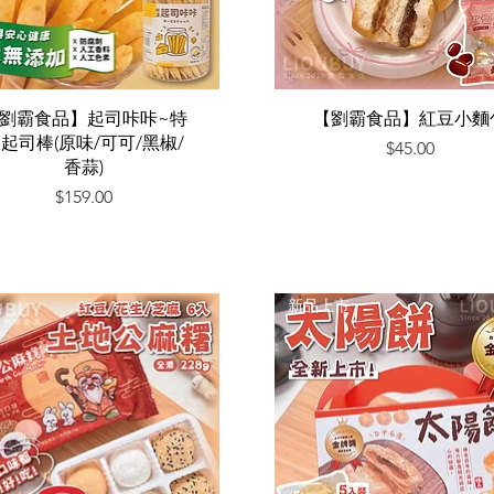
快速瀏覽
快速瀏覽
劉霸食品】起司咔咔~特
【劉霸食品】紅豆小麵
起司棒(原味/可可/黑椒/
價格
$45.00
香蒜)
價格
$159.00
新品上市