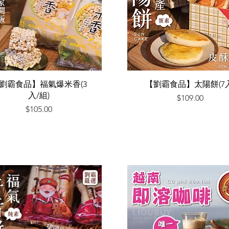
快速瀏覽
快速瀏覽
劉霸食品】福氣爆米香(3
【劉霸食品】太陽餅(7入
入/組)
價格
$109.00
價格
$105.00