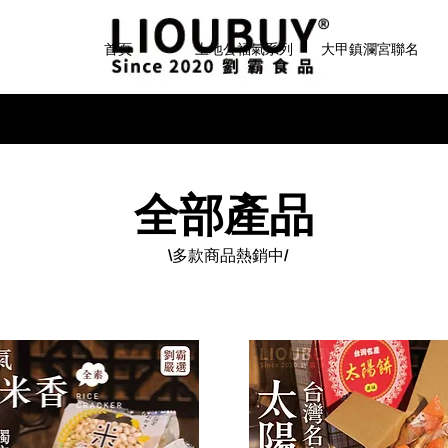
首頁
土地公福氣系列
大甲鎮瀾宮聯名
​劉霸食品會員募集中
全部產品
\多款商品熱銷中/