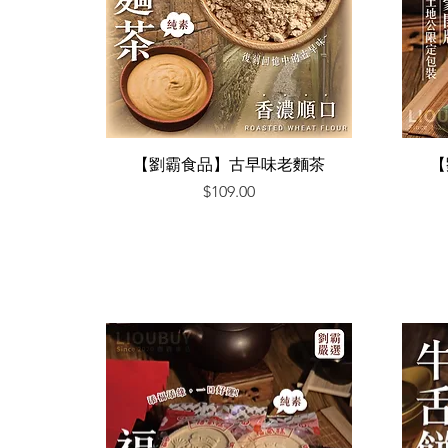
快速瀏覽
【劉霸食品】古早味老麵茶
【
價格
$109.00