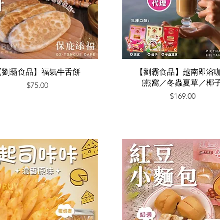
快速瀏覽
快速瀏覽
【劉霸食品】福氣牛舌餅
【劉霸食品】越南即溶
(燕窩／冬蟲夏草／椰子
價格
$75.00
價格
$169.00