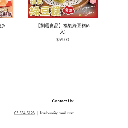
快速瀏覽
(5
【劉霸食品】福氣綠豆糕(6
入)
價格
$59.00
Contact Us:
03 554 5128
|
lioubuy@gmail.com