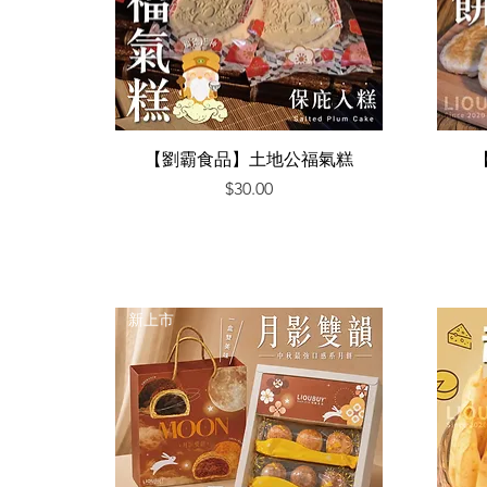
快速瀏覽
【劉霸食品】土地公福氣糕
價格
$30.00
新上市