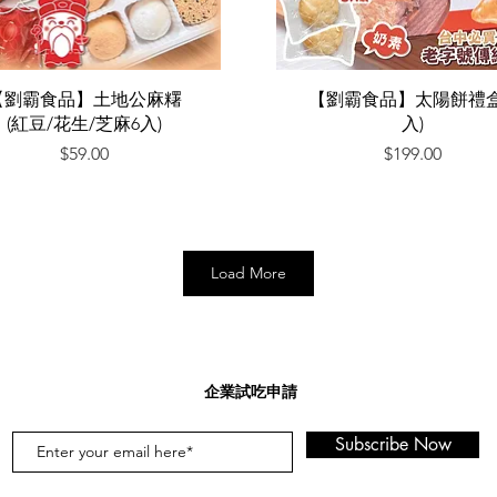
快速瀏覽
快速瀏覽
【劉霸食品】土地公麻糬
【劉霸食品】太陽餅禮盒
(紅豆/花生/芝麻6入)
入)
價格
價格
$59.00
$199.00
Load More
​企業試吃申請
Subscribe Now