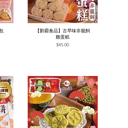
快速瀏覽
包
【劉霸食品】古早味非籠飼
雞蛋糕
價格
$45.00