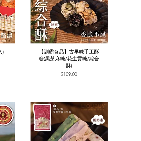
快速瀏覽
)
【劉霸食品】古早味手工酥
糖(黑芝麻糖/花生貢糖/綜合
酥)
價格
$109.00