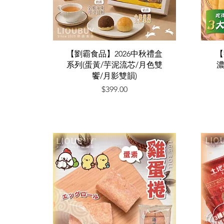
快速瀏覽
【劉霸食品】2026中秋禮盒
【
系列(蛋黃/芋泥流芯/月色雙
濃
饗/月影雙韻)
價格
$399.00